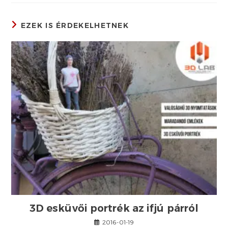
EZEK IS ÉRDEKELHETNEK
3D esküvői portrék az ifjú párról
2016-01-19