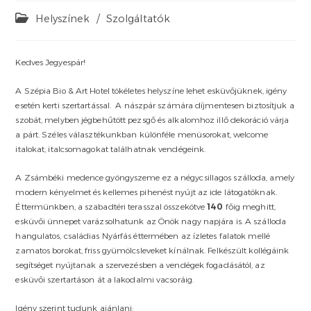
Post
Helyszínek
/
Szolgáltatók
category:
Kedves Jegyespár!
A Szépia Bio & Art Hotel tökéletes helyszíne lehet esküvőjüknek, igény
esetén kerti szertartással. A nászpár számára díjmentesen biztosítjuk a
szobát, melyben jégbehűtött pezsgő és alkalomhoz illő dekoráció várja
a párt. Széles választékunkban különféle menüsorokat, welcome
italokat, italcsomagokat találhatnak vendégeink.
A Zsámbéki medence gyöngyszeme ez a négycsillagos szálloda, amely
modern kényelmet és kellemes pihenést nyújt az ide látogatóknak.
Éttermünkben, a szabadtéri terasszal összekötve
140
főig meghitt,
esküvői ünnepet varázsolhatunk az Önök nagy napjára is. A szálloda
hangulatos, családias Nyárfás éttermében az ízletes falatok mellé
zamatos borokat, friss gyümölcsleveket kínálnak. Felkészült kollégáink
segítséget nyújtanak a szervezésben a vendégek fogadásától, az
esküvői szertartáson át a lakodalmi vacsoráig.
Igény szerint tudunk ajánlani: