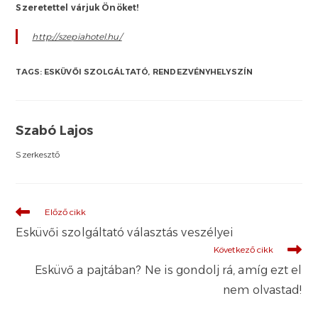
Szeretettel várjuk Önöket!
http://szepiahotel.hu/
TAGS:
ESKÜVŐI SZOLGÁLTATÓ
,
RENDEZVÉNYHELYSZÍN
Szabó Lajos
Szerkesztő
További
Előző cikk
cikkek
Esküvői szolgáltató választás veszélyei
Következő cikk
Esküvő a pajtában? Ne is gondolj rá, amíg ezt el
nem olvastad!