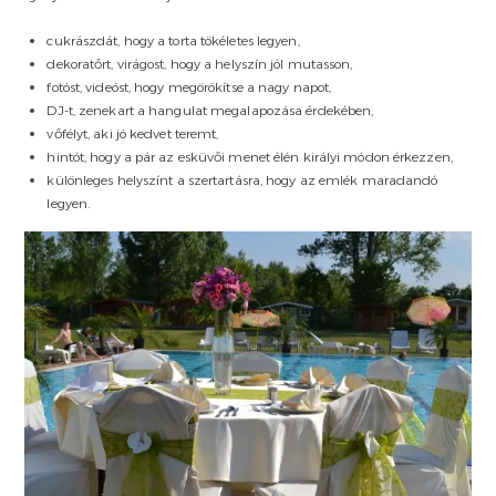
cukrászdát, hogy a torta tökéletes legyen,
dekoratőrt, virágost, hogy a helyszín jól mutasson,
fotóst, videóst, hogy megörökítse a nagy napot,
DJ-t, zenekart a hangulat megalapozása érdekében,
vőfélyt, aki jó kedvet teremt,
hintót, hogy a pár az esküvői menet élén királyi módon érkezzen,
különleges helyszínt a szertartásra, hogy az emlék maradandó
legyen.