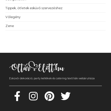
Tippek, ötletek esküvő szervezéshez
Vőlegény
Zene
Esküvői dekoráció, party kellékek és catering textíliák webáruháza