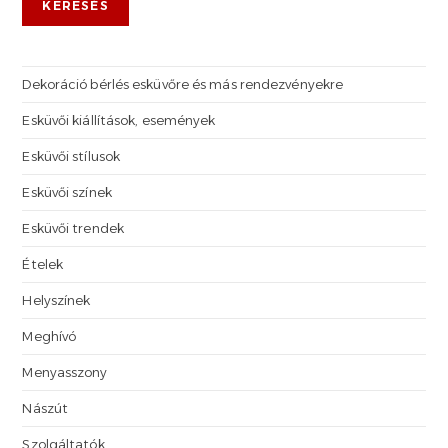
KERESÉS
Dekoráció bérlés esküvőre és más rendezvényekre
Esküvői kiállítások, események
Esküvői stílusok
Esküvői színek
Esküvői trendek
Ételek
Helyszínek
Meghívó
Menyasszony
Nászút
Szolgáltatók