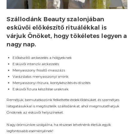
Szállodánk Beauty szalonjában
esküvői előkészítő rituálékkal is
várjuk Önöket, hogy tökéletes legyen a
nagy nap.
Előkészítő arckezelés a hölgyeknek
Esküvői intenzív arckezelés
Menyasszony frissítő masszázs
Varázslatos menyasszonyi smink
Menyasszonyi frizura, kontykészítés és díszítés
Esküvői fizura készítése uraknak
Reméljük, bemutatkozónk felkeltette érdeklődésüket, és személyes
látogatásukkal is megtisztelik szállodánkat, ahol megmutathatjuk
Önöknek az esküvői helyszíneket.
Nagy örömünkre szolgálna, ha részesei lehetnénk életük egyik
legfontosabb eseményének!