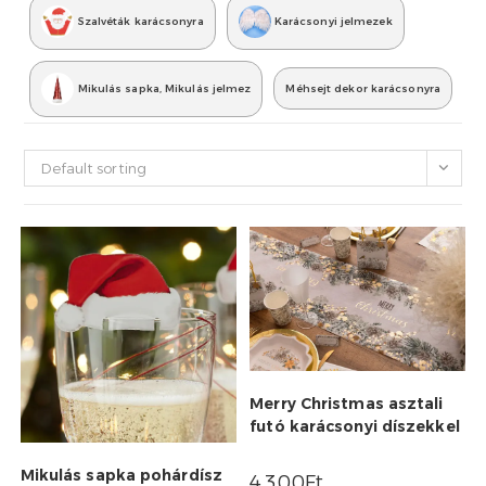
Szalvéták karácsonyra
Karácsonyi jelmezek
Mikulás sapka, Mikulás jelmez
Méhsejt dekor karácsonyra
Default sorting
Merry Christmas asztali
futó karácsonyi díszekkel
Mikulás sapka pohárdísz
4,300
Ft