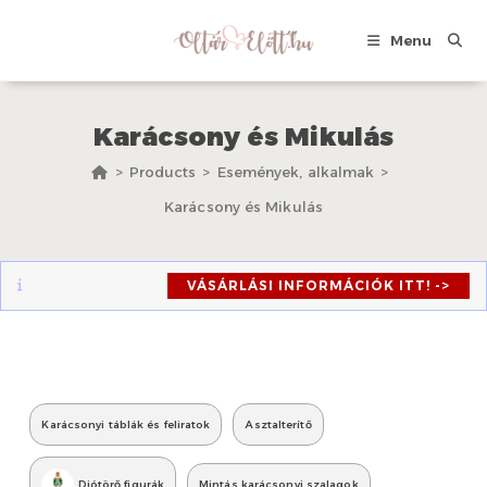
Skip
to
Menu
content
Karácsony és Mikulás
>
Products
>
Események, alkalmak
>
Karácsony és Mikulás
VÁSÁRLÁSI INFORMÁCIÓK ITT! ->
Karácsonyi táblák és feliratok
Asztalterítő
Diótörő figurák
Mintás karácsonyi szalagok