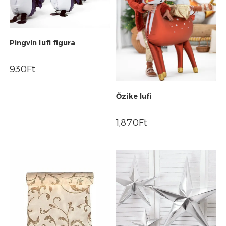
Pingvin lufi figura
930
Ft
Őzike lufi
1,870
Ft