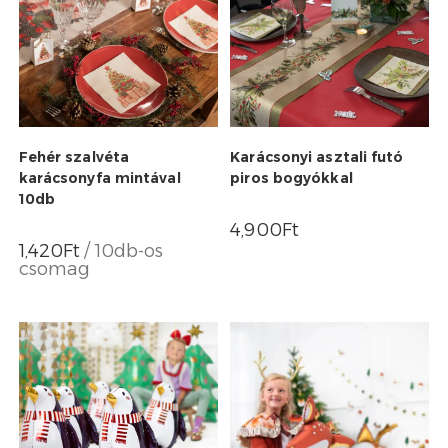
Fehér szalvéta
Karácsonyi asztali futó
karácsonyfa mintával
piros bogyókkal
10db
4,900
Ft
1,420
Ft
/ 10db-os
csomag