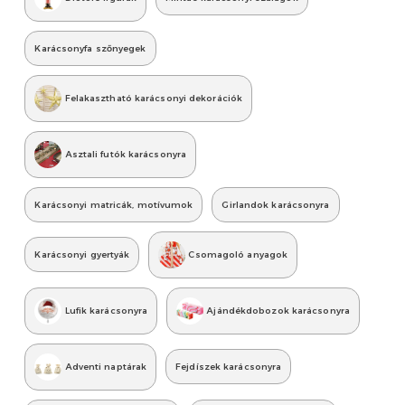
Karácsonyfa szőnyegek
Felakasztható karácsonyi dekorációk
Asztali futók karácsonyra
Karácsonyi matricák, motívumok
Girlandok karácsonyra
Karácsonyi gyertyák
Csomagoló anyagok
Lufik karácsonyra
Ajándékdobozok karácsonyra
Adventi naptárak
Fejdíszek karácsonyra