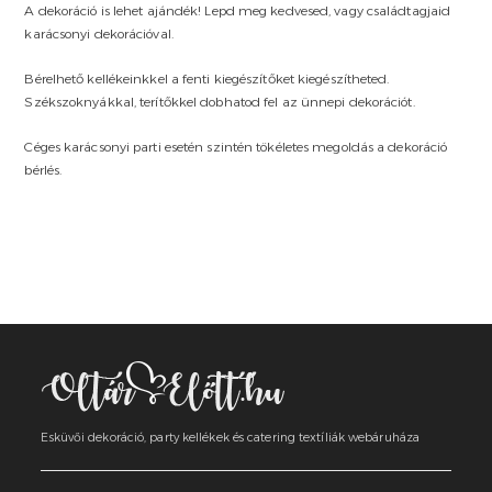
A dekoráció is lehet ajándék! Lepd meg kedvesed, vagy családtagjaid
karácsonyi dekorációval.
Bérelhető kellékeinkkel a fenti kiegészítőket kiegészítheted.
Székszoknyákkal, terítőkkel dobhatod fel az ünnepi dekorációt.
Céges karácsonyi parti esetén szintén tökéletes megoldás a dekoráció
bérlés.
Esküvői dekoráció, party kellékek és catering textíliák webáruháza