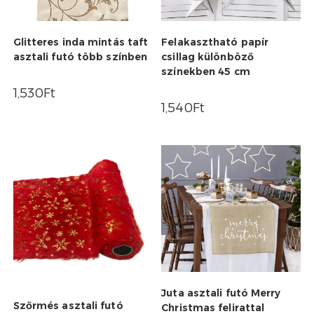
Glitteres inda mintás taft
Felakasztható papír
asztali futó több színben
csillag különböző
színekben 45 cm
1,530
Ft
1,540
Ft
Juta asztali futó Merry
Szőrmés asztali futó
Christmas felirattal