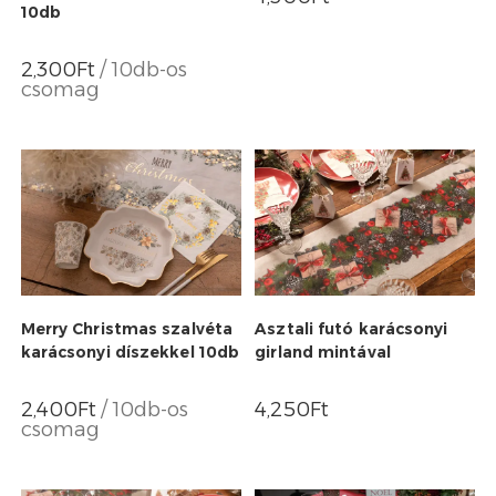
10db
2,300
Ft
/ 10db-os
csomag
Merry Christmas szalvéta
Asztali futó karácsonyi
karácsonyi díszekkel 10db
girland mintával
2,400
Ft
/ 10db-os
4,250
Ft
csomag