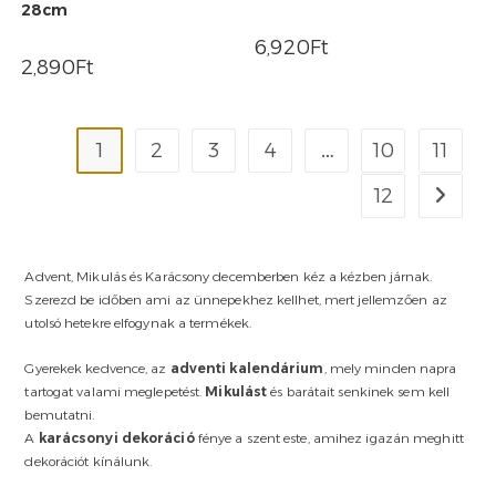
28cm
6,920
Ft
2,890
Ft
1
2
3
4
…
10
11
12
Advent, Mikulás és Karácsony decemberben kéz a kézben járnak.
Szerezd be időben ami az ünnepekhez kellhet, mert jellemzően az
utolsó hetekre elfogynak a termékek.
Gyerekek kedvence, az
adventi kalendárium
, mely minden napra
tartogat valami meglepetést.
Mikulást
és barátait senkinek sem kell
bemutatni.
A
karácsonyi dekoráció
fénye a szent este, amihez igazán meghitt
dekorációt kínálunk.