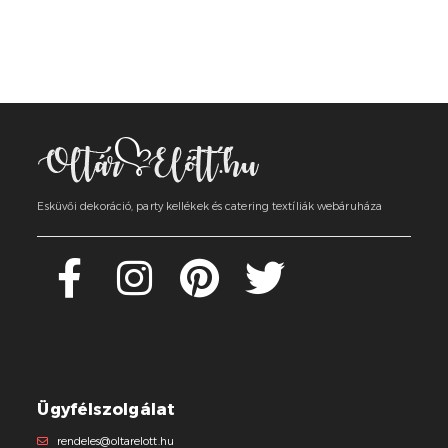
Esküvői dekoráció, party kellékek és catering textíliák webáruháza
Ügyfélszolgálat
rendeles@oltarelott.hu