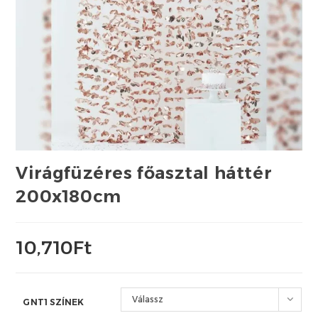
Virágfüzéres főasztal háttér
200x180cm
10,710
Ft
Válassz
GNT1 SZÍNEK