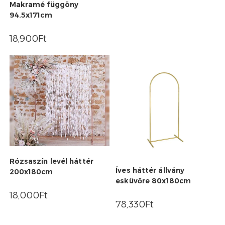
Makramé függöny
94.5x171cm
18,900
Ft
Rózsaszín levél háttér
Íves háttér állvány
200x180cm
esküvőre 80x180cm
18,000
Ft
78,330
Ft