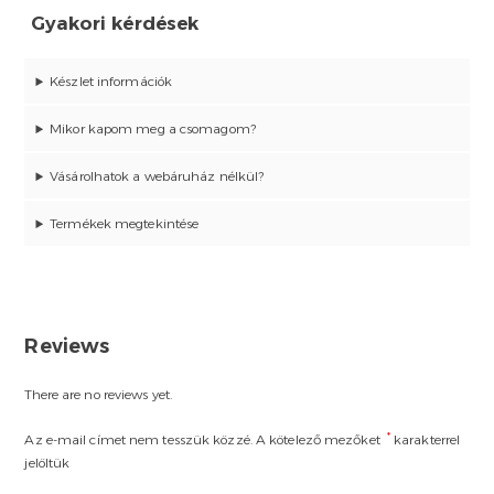
Gyakori kérdések
Készlet információk
Mikor kapom meg a csomagom?
Vásárolhatok a webáruház nélkül?
Termékek megtekintése
Reviews
There are no reviews yet.
*
Az e-mail címet nem tesszük közzé.
A kötelező mezőket
karakterrel
jelöltük