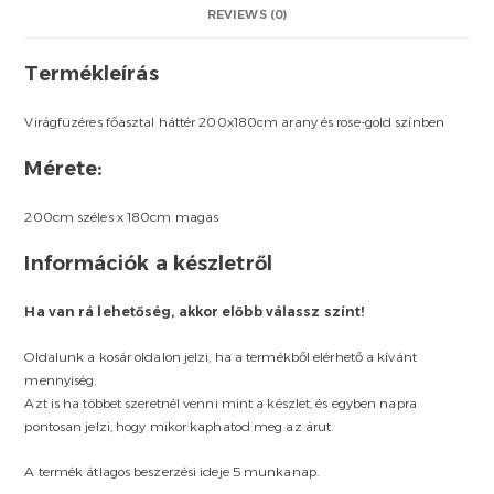
REVIEWS (0)
Termékleírás
Virágfüzéres főasztal háttér 200x180cm arany és rose-gold színben
Mérete:
200cm széles x 180cm magas
Információk a készletről
Ha van rá lehetőség, akkor előbb válassz színt!
Oldalunk a kosár oldalon jelzi, ha a termékből elérhető a kívánt
mennyiség.
Azt is ha többet szeretnél venni mint a készlet, és egyben napra
pontosan jelzi, hogy mikor kaphatod meg az árut.
A termék átlagos beszerzési ideje 5 munkanap.