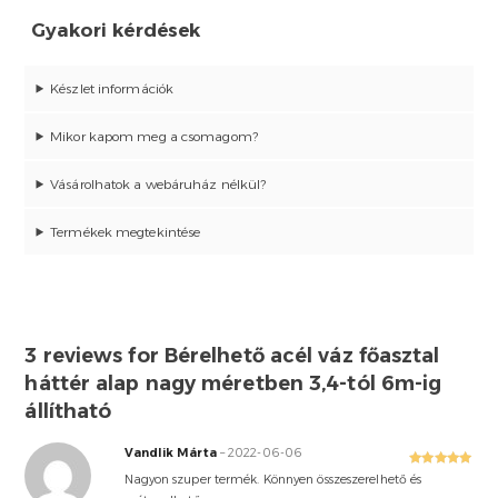
Gyakori kérdések
Készlet információk
Mikor kapom meg a csomagom?
Vásárolhatok a webáruház nélkül?
Termékek megtekintése
3 reviews for
Bérelhető acél váz főasztal
háttér alap nagy méretben 3,4-tól 6m-ig
állítható
Vandlik Márta
–
2022-06-06
Rated
5
out
Nagyon szuper termék. Könnyen összeszerelhető és
of 5