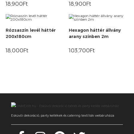
18,900
Ft
18,900
Ft
Rózsaszín levél háttér
Hexagon háttér állvány
200x180cm
arany színben 2m
18,000
Ft
103,700
Ft
Esküvői dekoráció, party kellékek és catering textíliák webáruháza