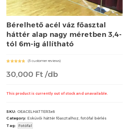
Bérelhető acél váz főasztal
háttér alap nagy méretben 3,4-
tól 6m-ig állítható
(
3
customer reviews)
Rated
3
5.00
30,000 Ft /db
out of 5
based on
customer
ratings
This product is currently out of stock and unavailable.
SKU:
OEACELHATTER3x6
Category:
Esküvői háttér főasztalhoz, fotófal bérlés
Tag:
Fotófal