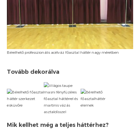
Bérelhető professzionális acélváz főasztal háttér nagy méretben
Tovább dekorálva
Mik kellhet még a teljes háttérhez?