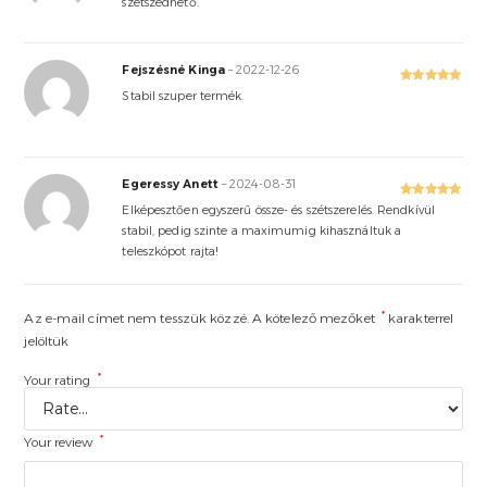
szétszedhető.
Fejszésné Kinga
–
2022-12-26
Rated
5
out
Stabil szuper termék.
of 5
Egeressy Anett
–
2024-08-31
Rated
5
out
Elképesztően egyszerű össze- és szétszerelés. Rendkívül
of 5
stabil, pedig szinte a maximumig kihasználtuk a
teleszkópot rajta!
*
Az e-mail címet nem tesszük közzé.
A kötelező mezőket
karakterrel
jelöltük
*
Your rating
*
Your review