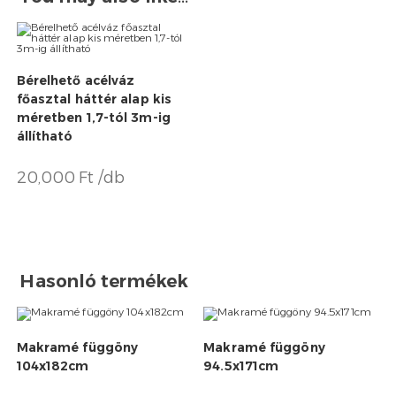
Bérelhető acélváz
főasztal háttér alap kis
méretben 1,7-tól 3m-ig
állítható
20,000 Ft /db
Hasonló termékek
Makramé függöny
Makramé függöny
104x182cm
94.5x171cm