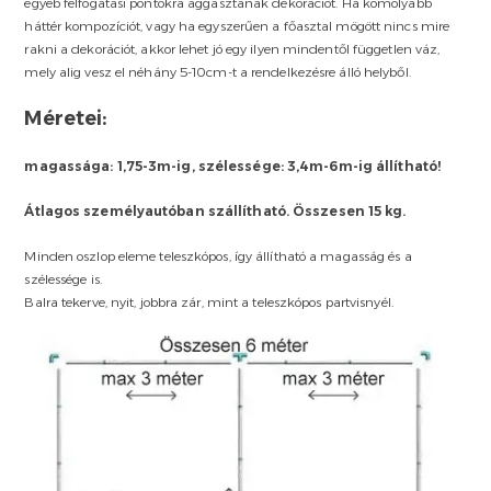
egyéb felfogatási pontokra aggasztanak dekorációt. Ha komolyabb
háttér kompozíciót, vagy ha egyszerűen a főasztal mögött nincs mire
rakni a dekorációt, akkor lehet jó egy ilyen mindentől független váz,
mely alig vesz el néhány 5-10cm-t a rendelkezésre álló helyből.
Méretei:
magassága: 1,75-3m-ig, szélessége: 3,4m-6m-ig állítható!
Átlagos személyautóban szállítható.
Összesen 15 kg.
Minden oszlop eleme teleszkópos, így állítható a magasság és a
szélessége is.
Balra tekerve, nyit, jobbra zár, mint a teleszkópos partvisnyél.