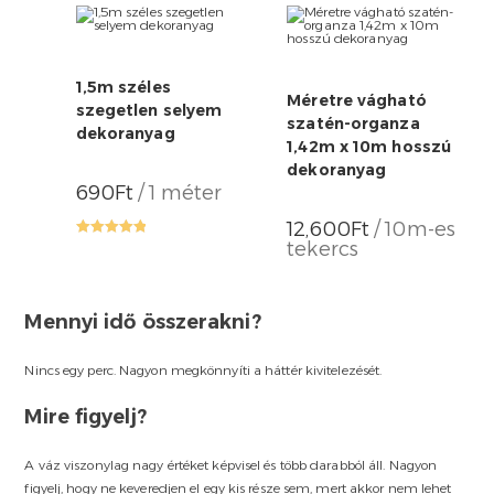
1,5m széles
Méretre vágható
szegetlen selyem
szatén-organza
dekoranyag
1,42m x 10m hosszú
dekoranyag
690
Ft
/ 1 méter
12,600
Ft
/ 10m-es
tekercs
Rated
5.00
out of 5
Mennyi idő összerakni?
Nincs egy perc. Nagyon megkönnyíti a háttér kivitelezését.
Mire figyelj?
A váz viszonylag nagy értéket képvisel és több darabból áll. Nagyon
figyelj, hogy ne keveredjen el egy kis része sem, mert akkor nem lehet