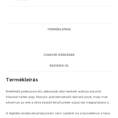
TERMÉKLEÍRÁS
GYAKORI KÉRDÉSEK
REVIEWS (3)
Termékleírás
Bérelhető professzionális, dekorosok által kedvelt acélváz esküvői
főasztal háttér alap. Masszív acél elemekből rakható össze, mely már
alkalmas az erre a célra kitalált fényfüzérek súlyának megtartására is.
A legtöbb rendezvényhelyszínen nem szeretik ha a közvetlenül a falra,