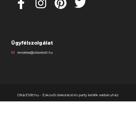
Ügyfélszolgálat
rendeles@oltarelott.hu
OltárElőtt.hu - Esküvői dekoráció és party kellék webáruház