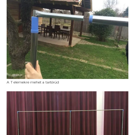
A T elemekre mehet a tartórúd