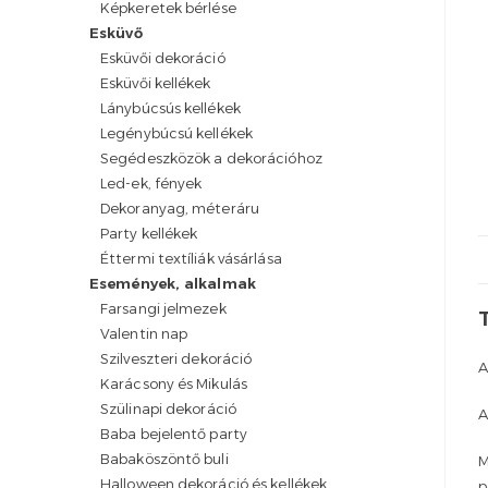
Képkeretek bérlése
Esküvő
Esküvői dekoráció
Esküvői kellékek
Lánybúcsús kellékek
Legénybúcsú kellékek
Segédeszközök a dekorációhoz
Led-ek, fények
Dekoranyag, méteráru
Party kellékek
Éttermi textíliák vásárlása
Események, alkalmak
Farsangi jelmezek
Valentin nap
Szilveszteri dekoráció
A
Karácsony és Mikulás
Szülinapi dekoráció
A
Baba bejelentő party
Babaköszöntő buli
M
Halloween dekoráció és kellékek
p