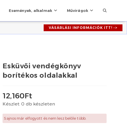
Toggle
Események, alkalmak
Művirágok
VÁSÁRLÁSI INFORMÁCIÓK ITT! ->
website
search
Esküvői vendégkönyv
borítékos oldalakkal
12,160
Ft
Készlet: 0 db készleten
Sajnos már elfogyott és nem lesz belőle több.