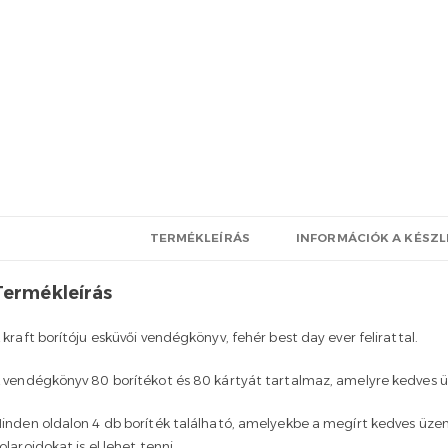
TERMÉKLEÍRÁS
INFORMÁCIÓK A KÉSZ
Termékleírás
 kraft borítóju esküvői vendégkönyv, fehér best day ever felirattal.
 vendégkönyv 80 borítékot és 80 kártyát tartalmaz, amelyre kedves üz
inden oldalon 4 db boríték található, amelyekbe a megírt kedves üzen
olaroidokat is el lehet tenni.