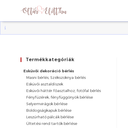
Skip
to
content
Termékkategóriák
Esküvői dekoráció bérlés
Masni bérlés, Székszoknya bérlés
Esküvői asztaldíszek
Esküvői háttér főasztalhoz, fotófal bérlés
Fényfüzérek, fényfüggönyök bérlése
Selyemvirágok bérlése
Boldogságkapuk bérlése
Leszúrható pálcák bérlése
Ültetési rend tartók bérlése