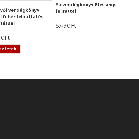
Fa vendégkönyv Blessings
vői vendégkönyv
felirattal
l fehér felirattal és
ítéssel
8,490
Ft
90
Ft
szletek