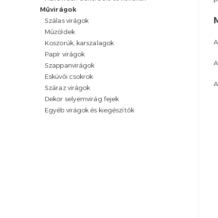
Művirágok
Szálas virágok
Műzöldek
A
Koszorúk, karszalagok
Papír virágok
A
Szappanvirágok
Esküvői csokrok
A
Száraz virágok
Dekor selyemvirág fejek
Egyéb virágok és kiegészítők