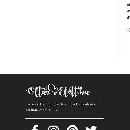
E
b
g
1
Esküvői dekoráció, party kellékek és catering
textíliák webáruháza