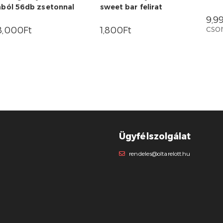
ából 56db zsetonnal
sweet bar felirat
9,9
cs
8,000
Ft
1,800
Ft
Ügyfélszolgálat
rendeles@oltarelott.hu