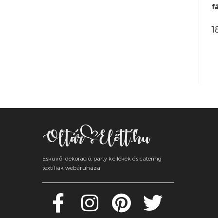
f
1
Esküvői dekoráció, party kellékek és catering
textíliák webáruháza