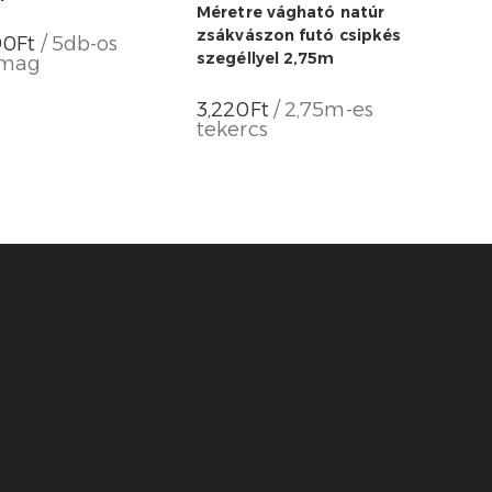
Méretre vágható natúr
zsákvászon futó csipkés
90
Ft
/ 5db-os
szegéllyel 2,75m
omag
3,220
Ft
/ 2,75m-es
tekercs