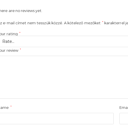
here are no reviews yet.
*
z e-mail címet nem tesszük közzé.
A kötelező mezőket
karakterrel j
*
our rating
*
our review
*
Name
Ema