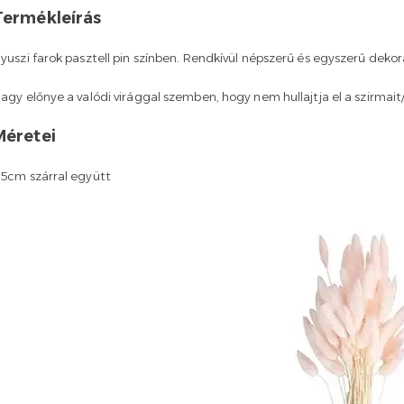
Termékleírás
yuszi farok pasztell pin színben. Rendkívül népszerű és egyszerű dekor
agy előnye a valódi virággal szemben, hogy nem hullajtja el a szirmait
Méretei
5cm szárral együtt