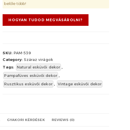
belőle több!
HOGYAN TUDOD MEGVÁSÁROLNI?
SKU:
PAM-539
Category:
Száraz virágok
Tags:
Natural esküvői dekor
,
Pampafüves esküvői dekor
,
Rusztikus esküvői dekor
,
Vintage esküvői dekor
L
GYAKORI KÉRDÉSEK
REVIEWS (0)