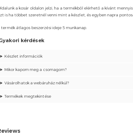
ldalunk a kosár oldalon jelzi, ha a termékből elérhető a kívánt mennyi
zt is ha többet szeretnél venni mint a készlet, és egyben napra ponto
 termék átlagos beszerzési ideje 5 munkanap.
Gyakori kérdések
Készlet információk
Mikor kapom meg a csomagom?
Vásárolhatok a webáruház nélkül?
Termékek megtekintése
Reviews