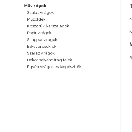
Művirágok
Szálas virágok
N
Műzöldek
Koszorúk, karszalagok
N
Papír virágok
Szappanvirágok
Esküvői csokrok
Száraz virágok
6
Dekor selyemvirág fejek
Egyéb virágok és kiegészítők