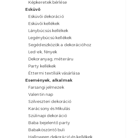
Képkeretek bérlése
Esküvő
Esküvői dekoráció
Esküvői kellékek
Lánybúcsús kellékek
Legénybúcsú kellékek
Segédeszközök a dekorációhoz
Led-ek, fények
Dekoranyag, méteráru
Party kellékek
Éttermi textíliák vásárlása
Események, alkalmak
Farsangi jelmezek
Valentin nap
Szilveszteri dekoráció
Karácsony és Mikulás
Szülinapi dekoráció
Baba bejelentő party
Babaköszöntő buli
Halloween dekoráció és kellékek