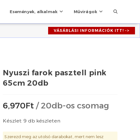
Toggle
Események, alkalmak
Művirágok
VÁSÁRLÁSI INFORMÁCIÓK ITT! ->
website
search
Nyuszi farok pasztell pink
65cm 20db
6,970
Ft
/ 20db-os csomag
Készlet: 9 db készleten
Szerezd meg az utolsó darabokat, mert nem lesz