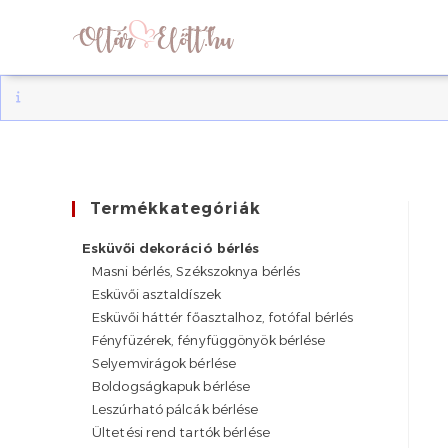
Skip
to
content
Termékkategóriák
Esküvői dekoráció bérlés
Masni bérlés, Székszoknya bérlés
Esküvői asztaldíszek
Esküvői háttér főasztalhoz, fotófal bérlés
Fényfüzérek, fényfüggönyök bérlése
Selyemvirágok bérlése
Boldogságkapuk bérlése
Leszúrható pálcák bérlése
Ültetési rend tartók bérlése