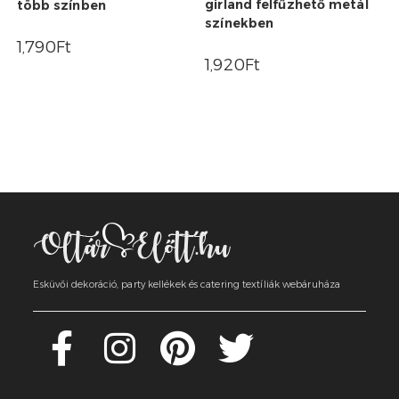
girland felfűzhető metál
több színben
színekben
1,790
Ft
1,920
Ft
Esküvői dekoráció, party kellékek és catering textíliák webáruháza