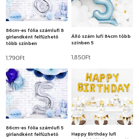
86cm-es fólia számlufi 8
Álló szám lufi 84cm több
girlandként felfűzhető
színben 5
több színben
1,850
Ft
1,790
Ft
86cm-es fólia számlufi 5
Happy Birthday lufi
girlandként felfűzhető