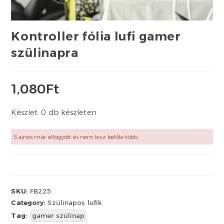
Kontroller fólia lufi gamer
szülinapra
1,080
Ft
Készlet: 0 db készleten
Sajnos már elfogyott és nem lesz belőle több.
SKU:
FB225
Category:
Szülinapos lufik
Tag:
gamer szülinap