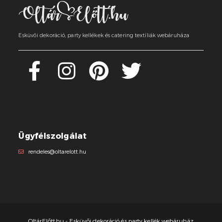
Esküvői dekoráció, party kellékek és catering textíliák webáruháza
Ügyfélszolgálat
rendeles@oltarelott.hu
OltárElőtt.hu - Esküvői dekoráció és party kellék webáruház