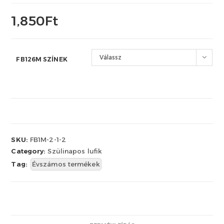
1,850
Ft
Válassz
FB126M SZÍNEK
SKU:
FB1M-2-1-2
Category:
Szülinapos lufik
Tag:
Évszámos termékek