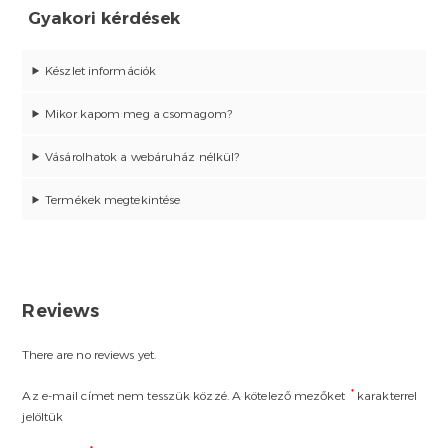
Gyakori kérdések
Készlet információk
Mikor kapom meg a csomagom?
Vásárolhatok a webáruház nélkül?
Termékek megtekintése
Reviews
There are no reviews yet.
*
Az e-mail címet nem tesszük közzé.
A kötelező mezőket
karakterrel
jelöltük