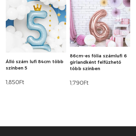
86cm-es fólia számlufi 6
Álló szám lufi 84cm több
girlandként felfűzhető
színben 5
több színben
1,850
Ft
1,790
Ft