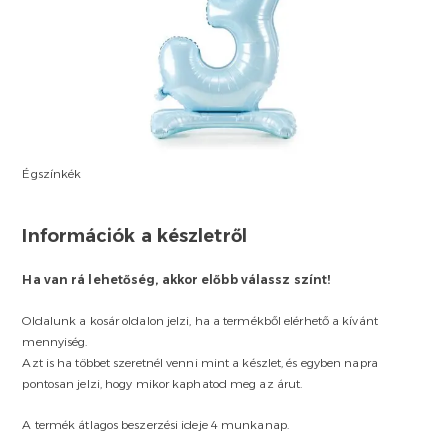
Égszínkék
Információk a készletről
Ha van rá lehetőség, akkor előbb válassz színt!
Oldalunk a kosár oldalon jelzi, ha a termékből elérhető a kívánt
mennyiség.
Azt is ha többet szeretnél venni mint a készlet, és egyben napra
pontosan jelzi, hogy mikor kaphatod meg az árut.
A termék átlagos beszerzési ideje 4 munkanap.