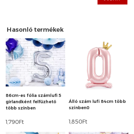
Hasonló termékek
86cm-es fólia számlufi 5
Álló szám lufi 84cm több
girlandként felfűzhető
színben0
több színben
1,850
Ft
1,790
Ft