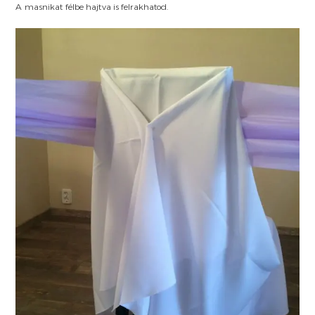
A masnikat félbe hajtva is felrakhatod.