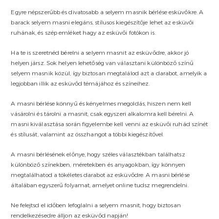
Egyre népszerűbb és divatosabb a selyem masnik bérlése esküvőkre. A
barack selyem masni elegáns, stílusos kiegészítője lehet az esküvői
ruhának, és szép emléket hagy az esküvői fotókon is.
Ha te is szeretnéd bérelni a selyem masnit az esküvődre, akkor jó
helyen jársz. Sok helyen lehetőség van választani különböző színű
selyem masnik közül, így biztosan megtalálod azt a darabot, amelyik a
legjobban illik az esküvőd témájához és színeihez.
A masni bérlése könnyű és kényelmes megoldás, hiszen nem kell
vásárolni és tárolni a masnit, csak egyszeri alkalomra kell bérelni. A
masni kiválasztása során figyelembe kell venni az esküvői ruhád színét
és stílusát, valamint az összhangot a többi kiegészítővel.
A masni bérlésének előnye, hogy széles választékban találhatsz
különböző színekben, méretekben és anyagokban, így könnyen
megtalálhatod a tökéletes darabot az esküvődre. A masni bérlése
általában egyszerű folyamat, amelyet online tudsz megrendelni.
Ne felejtsd el időben lefoglalni a selyem masnit, hogy biztosan
rendelkezésedre álljon az esküvőd napján!