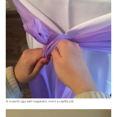
A masnit úgy kell megkötni, mint a cipőfűzőt