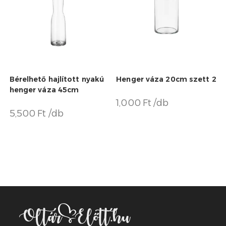
Bérelhető hajlított nyakú
Henger váza 20cm szett 2
henger váza 45cm
1,000 Ft /db
5,500 Ft /db