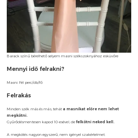
Barack színű bérelhető selyem masni székszoknyához esküvőre
Mennyi idő felrakni?
Masni: Fél perc/db/fő
Felrakás
Minden szék más és más, tehát
a masnikat előre nem lehet
megkötni.
Gyűrődésmentesen kapod 10-esével, de
felkötni neked kell.
A megkötés nagyon egyszerű, nem igényel szakértelmet.