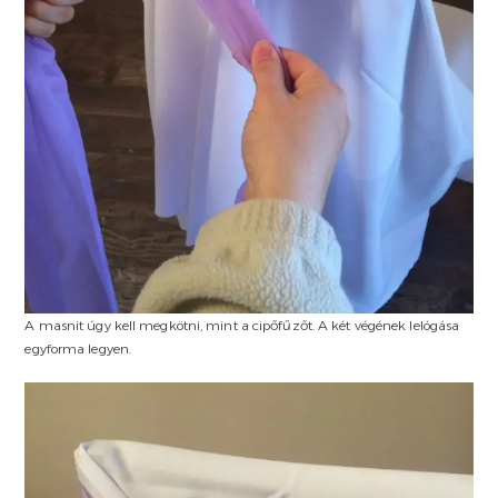
A masnit úgy kell megkötni, mint a cipőfűzőt. A két végének lelógása
egyforma legyen.