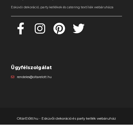
Esküvői dekoráció, party kellékek és catering textíliák webáruháza
Ügyfélszolgálat
rendeles@oltarelott.hu
OltárElőtt.hu - Esküvői dekoráció és party kellék webáruház