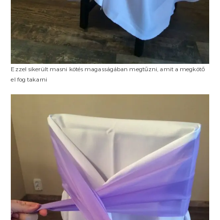
Ezzel sikerült masni kötés magasságában megtűzni, amit a megkötő
el fog takarni