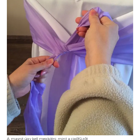
A masnit úgy kell megkötni, mint a cipőfűzőt