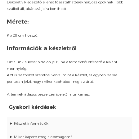
Dekoratív kiegészítője lehet főasztalháttereknek, oszlopoknak. Több
szálból áll, akár száljaira bontható.
Mérete:
Kb 29 cm hosszú.
Információk a készletről
Oldalunk a kosár oldalon jelzi, ha a termékből elérhető a kívánt
mennyiség.
Azt is ha többet szeretnél venni mint a készlet, és egyben napra
pontosan jelzi, hogy mikor kaphatod meg az árut.
A termék átlagos beszerzési ideje 3 munkanap.
Gyakori kérdések
Készlet információk
Mikor kapom meg a csomagom?