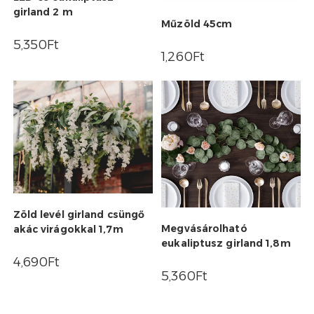
girland 2 m
Műzöld 45cm
5,350
Ft
1,260
Ft
Zöld levél girland csüngő
Megvásárolható
akác virágokkal 1,7m
eukaliptusz girland 1,8m
4,690
Ft
5,360
Ft