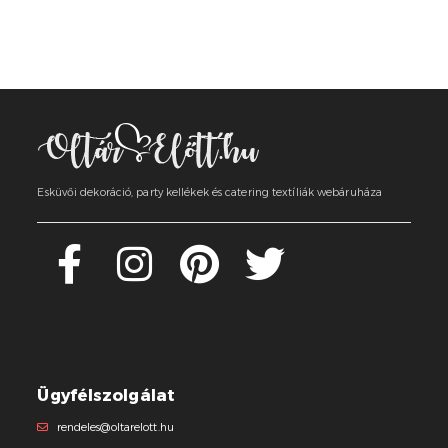
Esküvői dekoráció, party kellékek és catering textíliák webáruháza
Ügyfélszolgálat
rendeles@oltarelott.hu