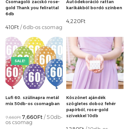
Csomagoló zacskó rose-
Autódekoráció rattan
gold Thank you felirattal
karikákból bordó színben
6db
4,220
Ft
410
Ft
/ 6db-os csomag
SALE!
Lufi 60. szülinapra metál
Köszönet ajándék
mix 50db-os csomagban
szögletes doboz fehér
papírból, rose-gold
szívekkel 10db
7,660
Ft
/ 50db-
7,660
Ft
os csomag