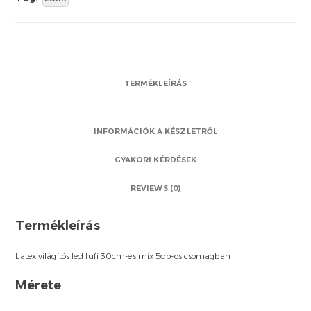
TERMÉKLEÍRÁS
INFORMÁCIÓK A KÉSZLETRŐL
GYAKORI KÉRDÉSEK
REVIEWS (0)
Termékleírás
Latex világítós led lufi 30cm-es mix 5db-os csomagban
Mérete