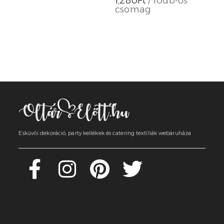
1,280
Ft
/ 10db-os
csomag
Esküvői dekoráció, party kellékek és catering textíliák webáruháza