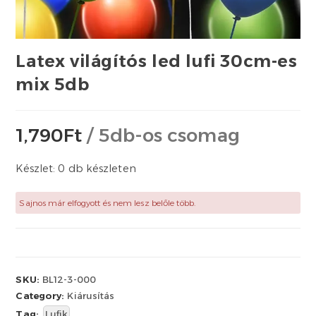
Latex világítós led lufi 30cm-es
mix 5db
1,790
Ft
/ 5db-os csomag
Készlet: 0 db készleten
Sajnos már elfogyott és nem lesz belőle több.
SKU:
BL12-3-000
Category:
Kiárusítás
Tag:
Lufik