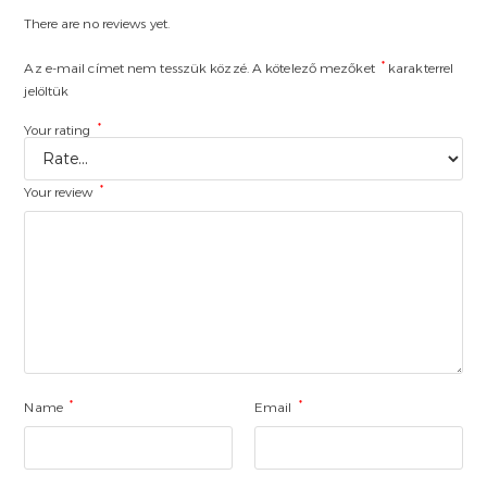
There are no reviews yet.
*
Az e-mail címet nem tesszük közzé.
A kötelező mezőket
karakterrel
jelöltük
*
Your rating
*
Your review
*
*
Name
Email