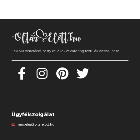
Esküvői dekoráció, party kellékek és catering textíliák webáruháza
Ügyfélszolgálat
rendeles@oltarelott.hu