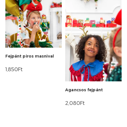
Fejpánt piros masnival
1,850
Ft
Agancsos fejpánt
2,080
Ft