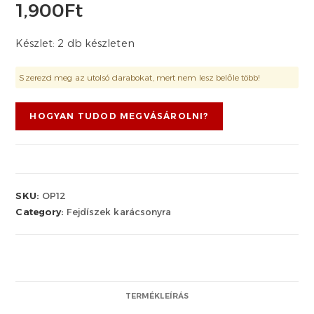
1,900
Ft
Készlet: 2 db készleten
Szerezd meg az utolsó darabokat, mert nem lesz belőle több!
HOGYAN TUDOD MEGVÁSÁROLNI?
SKU:
OP12
Category:
Fejdíszek karácsonyra
TERMÉKLEÍRÁS