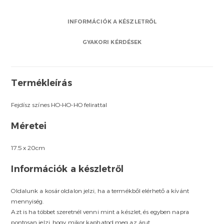
INFORMÁCIÓK A KÉSZLETRŐL
GYAKORI KÉRDÉSEK
Termékleírás
Fejdísz színes HO-HO-HO felirattal
Méretei
17.5 x 20cm
Információk a készletről
Oldalunk a kosár oldalon jelzi, ha a termékből elérhető a kívánt
mennyiség.
Azt is ha többet szeretnél venni mint a készlet, és egyben napra
pontosan jelzi, hogy mikor kaphatod meg az árut.