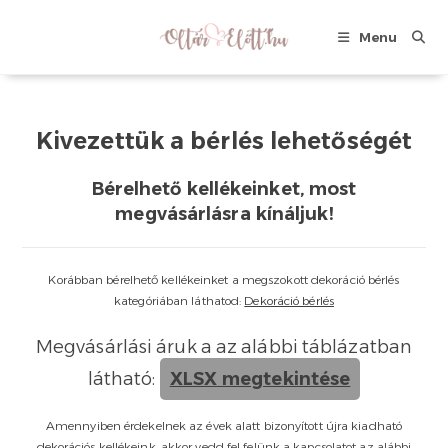
Skip
to
Menu
content
Kivezettük a bérlés lehetőségét
Bérelhető kellékeinket, most
megvásárlásra kínáljuk!
Korábban bérelhető kellékeinket a megszokott dekoráció bérlés
kategóriában láthatod:
Dekoráció bérlés
Megvásárlási áruk a az alábbi táblázatban
látható:
XLSX megtekintése
Amennyiben érdekelnek az évek alatt bizonyított újra kiadható
dekorációs kellékeink, akkor vedd fel felünk a kapcsolatot az alábbi