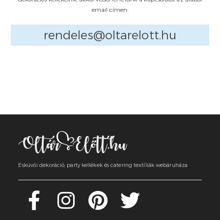
email címen:
rendeles@oltarelott.hu
Esküvői dekoráció, party kellékek és catering textíliák webáruháza